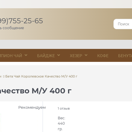
99)755-25-65
ь сообщение
МПИОН ЧАЙ
БАЙДЖЕ
ХЕЗЕР
КОФЕ
БЕНУТ
м
Бета Чай Королевское Качество М/У 400 г
чество М/У 400 г
Рекомендуем
1 отзыв
Вес:
440
гр.