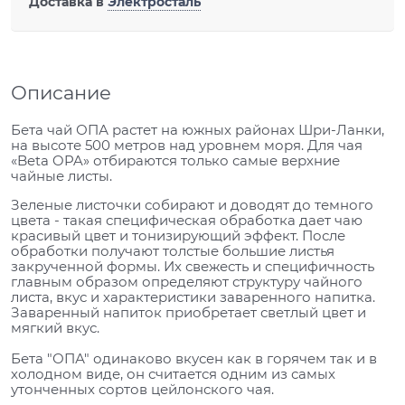
Доставка в
Электросталь
Описание
Бета чай ОПА растет на южных районах Шри-Ланки,
на высоте 500 метров над уровнем моря. Для чая
«Beta OPA» отбираются только самые верхние
чайные листы.
Зеленые листочки собирают и доводят до темного
цвета - такая специфическая обработка дает чаю
красивый цвет и тонизирующий эффект. После
обработки получают толстые большие листья
закрученной формы. Их свежесть и специфичность
главным образом определяют структуру чайного
листа, вкус и характеристики заваренного напитка.
Заваренный напиток приобретает светлый цвет и
мягкий вкус.
Бета "ОПА" одинаково вкусен как в горячем так и в
холодном виде, он считается одним из самых
утонченных сортов цейлонского чая.