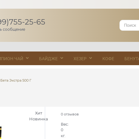
99)755-25-65
ь сообщение
МПИОН ЧАЙ
БАЙДЖЕ
ХЕЗЕР
КОФЕ
БЕНУТ
Бета Экстра 500 Г
Хит
0 отзывов
Новинка
Вес:
0
кг.