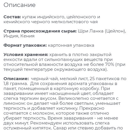
Описание
Состав:
купаж индийского, цейлонского и
кенийского черного мелколистового чая
Страна происхождения сырья:
Шри Ланка (Цейлон),
Индия, Кения
Формат упаковки:
картонная упаковка
Условия хранения:
хранить в плотно закрытой
емкости вдали от сильнопахнущих веществ при
относительной влажности воздуха не более 70% (при
текущей температуре окружающего воздуха).
Описание:
черный чай, мелкий лист, 25 пакетиков по
1,8 грамма. Для сохранения аромата упакованы в
пакет, помещенный в картонную коробку. При
заваривании имеет насыщенный цвет, обладает
слегка терпким вкусом. Великолепно сочетается с
лимоном: он делает чай более светлым, уменьшает
терпкость и добавляет кислинку. Прекрасно
сочетается с молоком, которое также отлично
убирает терпкость. Время заваривания - не менее
двух минут. Рекомендуем использовать слегка
остуженный кипяток. Сахар или стевию добавить по